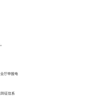
桩。
业厅申报电
组到征信系