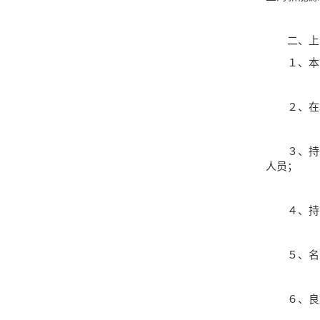
二、上海
１、本市
２、在本
３、持有本
人员；
４、持有
５、名下
６、良好