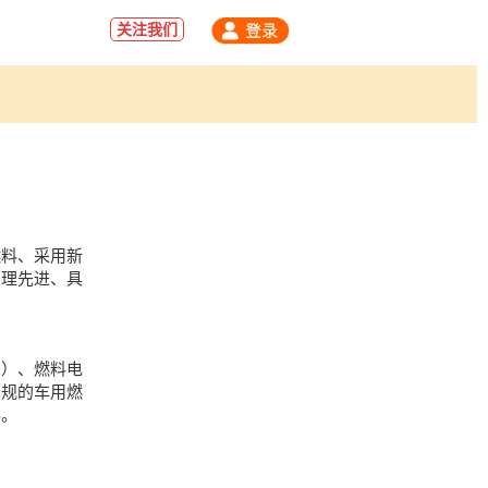
关注我们
料、采用新
原理先进、具
）、燃料电
常规的车用燃
料。