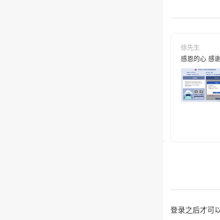
徐先生
感恩的心 感
登录之后才可