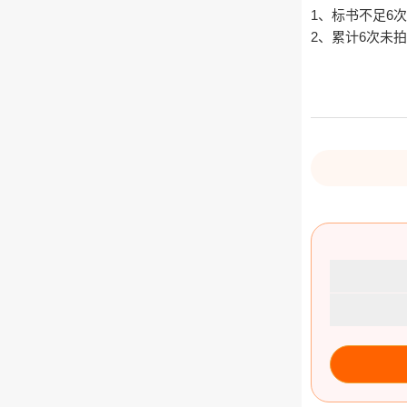
1、标书不足6
2、累计6次未