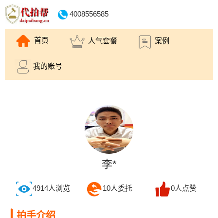
4008556585
首页
人气套餐
案例
我的账号
李*
4914
人浏览
10
人委托
0
人点赞
拍手介绍